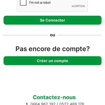
ou
Pas encore de compte?
Créer un compte
Contactez-nous
0664 962 192
/
0522 489 176