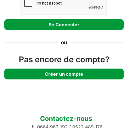
ou
Pas encore de compte?
Créer un compte
Contactez-nous
0664 962 192
/
0522 489 176