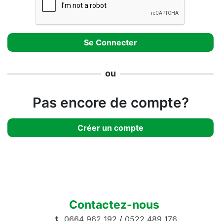
ou
Pas encore de compte?
Créer un compte
Contactez-nous
0664 962 192
/
0522 489 176