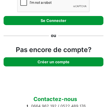
ou
Pas encore de compte?
Créer un compte
Contactez-nous
0664 962 192
/
0522 489 176