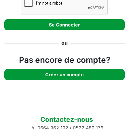
ou
Pas encore de compte?
Créer un compte
Contactez-nous
0664 962 192
/
0522 489 176