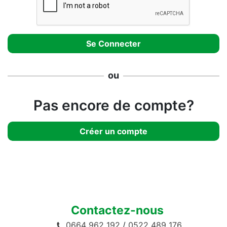
ou
Pas encore de compte?
Créer un compte
Contactez-nous
0664 962 192
/
0522 489 176