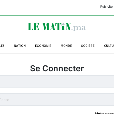
Publicité
C
L
A
LES
NATION
ÉCONOMIE
MONDE
SOCIÉTÉ
CULT
L
L
Se Connecter
L
M
M
B
Mot de pas