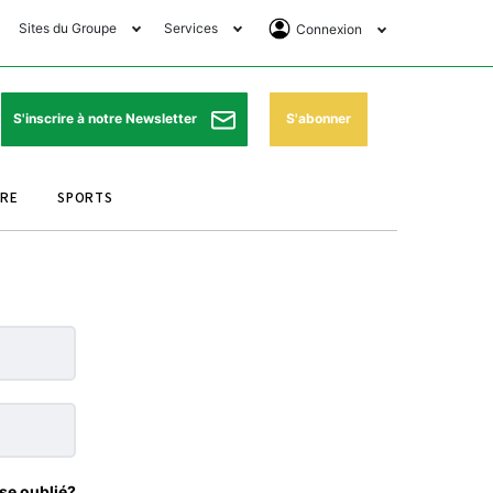
Sites du Groupe
Services
Connexion
lub Avantages
Horaires de prières
Se Connecter
e Matin Sports
Pharmacies de garde
Abonnement
S'abonner
S'inscrire à notre Newsletter
ssahraa
Météo
Archives ePaper
URE
SPORTS
e Matin Store
Programme TV
e Matin Annonces
Cinéma
es Imprimeries du
Horaires de train
atin
Bourse
orocco Today Forum
ookclub
se oublié?