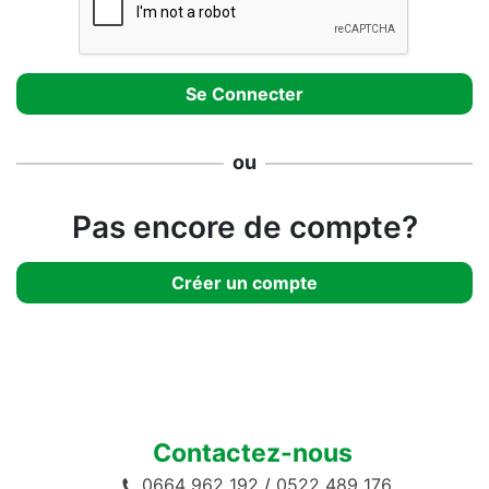
ou
Pas encore de compte?
Créer un compte
Contactez-nous
0664 962 192
/
0522 489 176