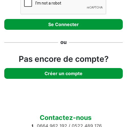
ou
Pas encore de compte?
Créer un compte
Contactez-nous
0664 962 192
/
0522 489 176