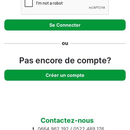
ou
Pas encore de compte?
Créer un compte
Contactez-nous
0664 962 192
/
0522 489 176