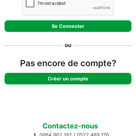
ou
Pas encore de compte?
Créer un compte
Contactez-nous
0664 962 192
/
0522 489 176