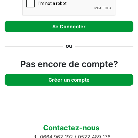
ou
Pas encore de compte?
Créer un compte
Contactez-nous
0664 962 192
/
0522 489 176