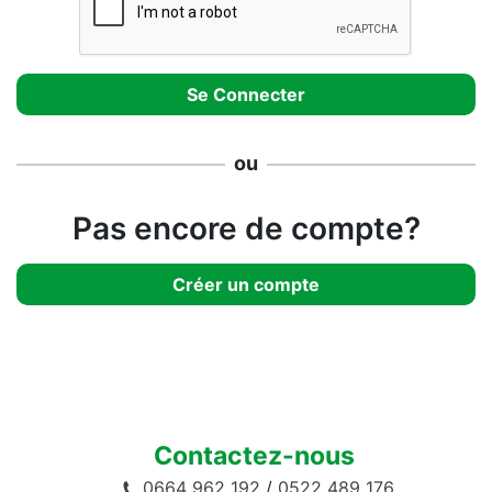
ou
Pas encore de compte?
Créer un compte
Contactez-nous
0664 962 192
/
0522 489 176