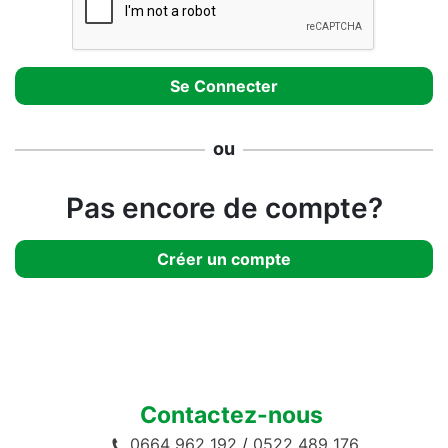
ou
Pas encore de compte?
Créer un compte
Contactez-nous
0664 962 192
/
0522 489 176