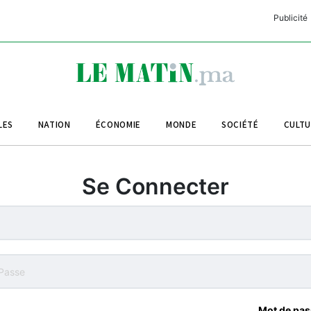
Publicité
C
L
A
LES
NATION
ÉCONOMIE
MONDE
SOCIÉTÉ
CULT
L
L
Se Connecter
L
M
M
B
Mot de pas