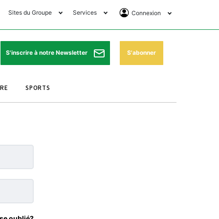
Sites du Groupe
Services
Connexion
lub Avantages
Horaires de prières
Se Connecter
e Matin Sports
Pharmacies de garde
Abonnement
S'abonner
S'inscrire à notre Newsletter
ssahraa
Météo
Archives ePaper
URE
SPORTS
e Matin Store
Programme TV
e Matin Annonces
Cinéma
es Imprimeries du
Horaires de train
atin
Bourse
orocco Today Forum
ookclub
se oublié?