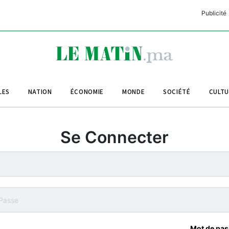
Publicité
C
L
A
LES
NATION
ÉCONOMIE
MONDE
SOCIÉTÉ
CULT
L
L
Se Connecter
L
M
M
B
Mot de pas