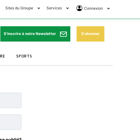
Sites du Groupe
Services
Connexion
lub Avantages
Horaires de prières
Se Connecter
e Matin Sports
Pharmacies de garde
Abonnement
S'abonner
S'inscrire à notre Newsletter
ssahraa
Météo
Archives ePaper
URE
SPORTS
e Matin Store
Programme TV
e Matin Annonces
Cinéma
es Imprimeries du
Horaires de train
atin
Bourse
orocco Today Forum
ookclub
se oublié?