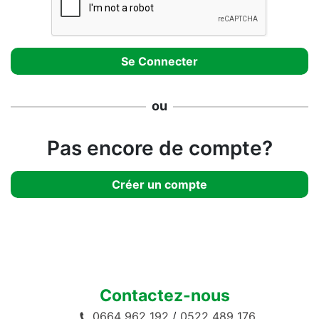
ou
Pas encore de compte?
Créer un compte
Contactez-nous
0664 962 192
/
0522 489 176