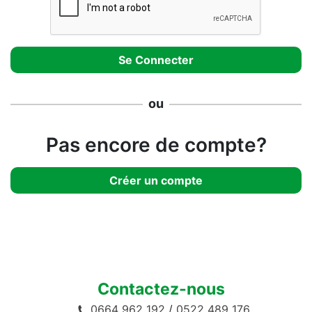
ou
Pas encore de compte?
Créer un compte
Contactez-nous
0664 962 192
/
0522 489 176