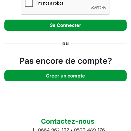
ou
Pas encore de compte?
Créer un compte
Contactez-nous
0664 962 192
/
0522 489 176