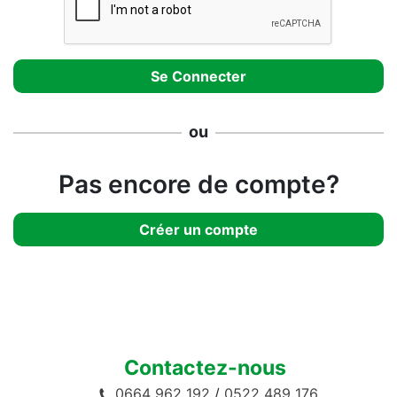
ou
Pas encore de compte?
Créer un compte
Contactez-nous
0664 962 192
/
0522 489 176