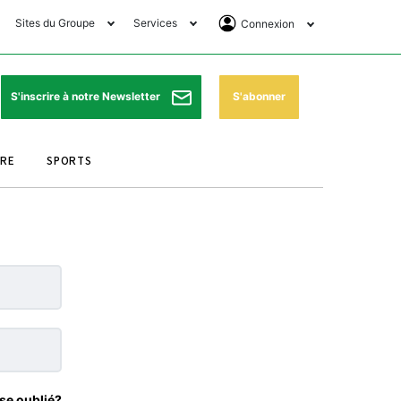
Sites du Groupe
Services
Connexion
lub Avantages
Horaires de prières
Se Connecter
e Matin Sports
Pharmacies de garde
Abonnement
S'abonner
S'inscrire à notre Newsletter
ssahraa
Météo
Archives ePaper
URE
SPORTS
e Matin Store
Programme TV
e Matin Annonces
Cinéma
es Imprimeries du
Horaires de train
atin
Bourse
orocco Today Forum
ookclub
se oublié?