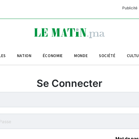
Publicité
C
L
A
LES
NATION
ÉCONOMIE
MONDE
SOCIÉTÉ
CULT
L
L
Se Connecter
L
M
M
B
Mot de pas