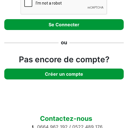
ou
Pas encore de compte?
Créer un compte
Contactez-nous
0664 962 192
/
0522 489 176