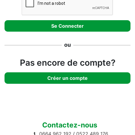
ou
Pas encore de compte?
Créer un compte
Contactez-nous
0664 962 192
/
0522 489 176