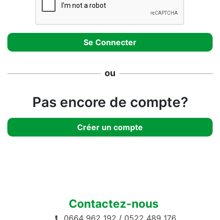
ou
Pas encore de compte?
Créer un compte
Contactez-nous
0664 962 192
/
0522 489 176