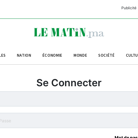
Publicité
C
L
A
LES
NATION
ÉCONOMIE
MONDE
SOCIÉTÉ
CULT
L
L
Se Connecter
L
M
M
B
Mot de pas