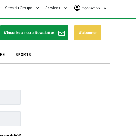
Sites du Groupe
Services
Connexion
lub Avantages
Horaires de prières
Se Connecter
e Matin Sports
Pharmacies de garde
Abonnement
S'abonner
S'inscrire à notre Newsletter
ssahraa
Météo
Archives ePaper
URE
SPORTS
e Matin Store
Programme TV
e Matin Annonces
Cinéma
es Imprimeries du
Horaires de train
atin
Bourse
orocco Today Forum
ookclub
se oublié?