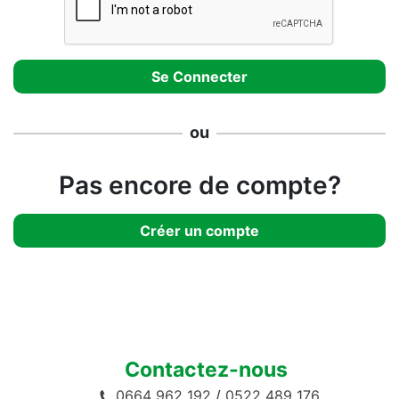
ou
Pas encore de compte?
Créer un compte
Contactez-nous
0664 962 192
/
0522 489 176