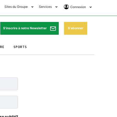
Sites du Groupe
Services
Connexion
lub Avantages
Horaires de prières
Se Connecter
e Matin Sports
Pharmacies de garde
Abonnement
S'abonner
S'inscrire à notre Newsletter
ssahraa
Météo
Archives ePaper
URE
SPORTS
e Matin Store
Programme TV
e Matin Annonces
Cinéma
es Imprimeries du
Horaires de train
atin
Bourse
orocco Today Forum
ookclub
se oublié?