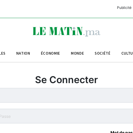
Publicité
C
L
A
LES
NATION
ÉCONOMIE
MONDE
SOCIÉTÉ
CULT
L
L
Se Connecter
L
M
M
B
Mot de pas