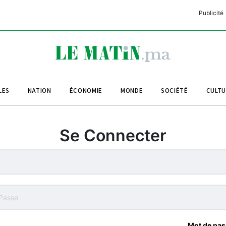
Publicité
C
L
A
LES
NATION
ÉCONOMIE
MONDE
SOCIÉTÉ
CULT
L
L
Se Connecter
L
M
M
B
Mot de pas