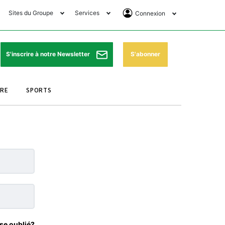
Sites du Groupe
Services
Connexion
lub Avantages
Horaires de prières
Se Connecter
e Matin Sports
Pharmacies de garde
Abonnement
S'abonner
S'inscrire à notre Newsletter
ssahraa
Météo
Archives ePaper
URE
SPORTS
e Matin Store
Programme TV
e Matin Annonces
Cinéma
es Imprimeries du
Horaires de train
atin
Bourse
orocco Today Forum
ookclub
se oublié?