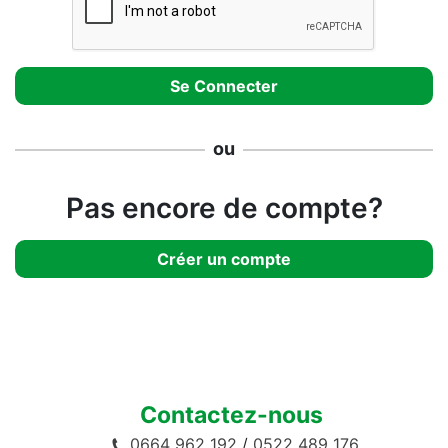
ou
Pas encore de compte?
Créer un compte
Contactez-nous
0664 962 192
/
0522 489 176