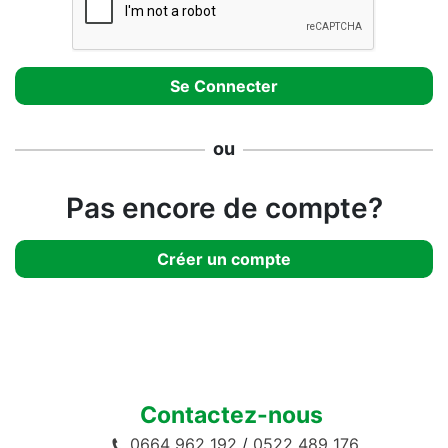
ou
Pas encore de compte?
Créer un compte
Contactez-nous
0664 962 192
/
0522 489 176