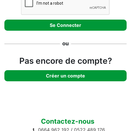
ou
Pas encore de compte?
Créer un compte
Contactez-nous
0664 962 192
/
0522 489 176