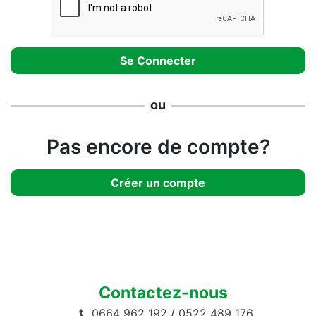
ou
Pas encore de compte?
Créer un compte
Contactez-nous
0664 962 192
/
0522 489 176