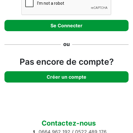
ou
Pas encore de compte?
Créer un compte
Contactez-nous
0664 962 192
/
0522 489 176