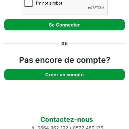
ou
Pas encore de compte?
Créer un compte
Contactez-nous
0664 962 192
/
0522 489 176