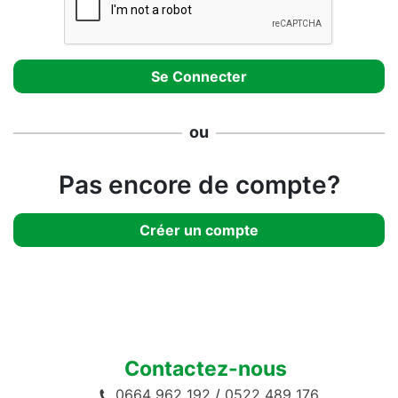
ou
Pas encore de compte?
Créer un compte
Contactez-nous
0664 962 192
/
0522 489 176