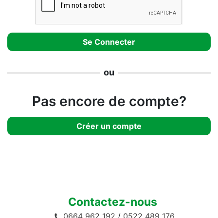
ou
Pas encore de compte?
Créer un compte
Contactez-nous
0664 962 192
/
0522 489 176