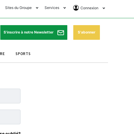
Sites du Groupe
Services
Connexion
lub Avantages
Horaires de prières
Se Connecter
e Matin Sports
Pharmacies de garde
Abonnement
S'abonner
S'inscrire à notre Newsletter
ssahraa
Météo
Archives ePaper
URE
SPORTS
e Matin Store
Programme TV
e Matin Annonces
Cinéma
es Imprimeries du
Horaires de train
atin
Bourse
orocco Today Forum
ookclub
se oublié?