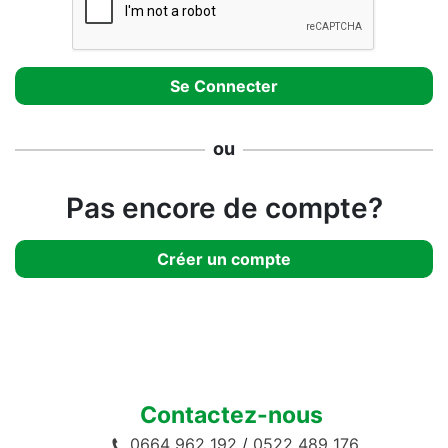
ou
Pas encore de compte?
Créer un compte
Contactez-nous
0664 962 192
/
0522 489 176