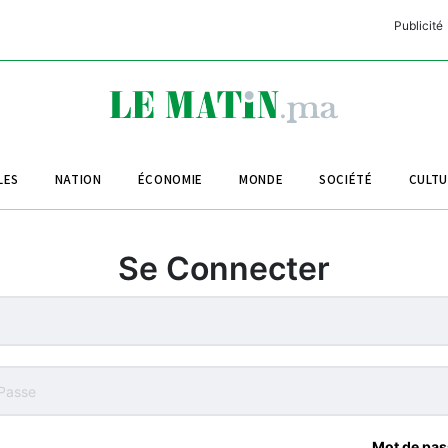
Publicité
C
L
A
LES
NATION
ÉCONOMIE
MONDE
SOCIÉTÉ
CULT
L
L
Se Connecter
L
M
M
B
Mot de pas