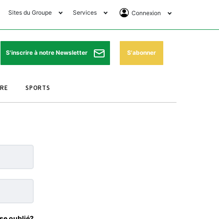
Sites du Groupe
Services
Connexion
lub Avantages
Horaires de prières
Se Connecter
e Matin Sports
Pharmacies de garde
Abonnement
S'abonner
S'inscrire à notre Newsletter
ssahraa
Météo
Archives ePaper
URE
SPORTS
e Matin Store
Programme TV
e Matin Annonces
Cinéma
es Imprimeries du
Horaires de train
atin
Bourse
orocco Today Forum
ookclub
se oublié?