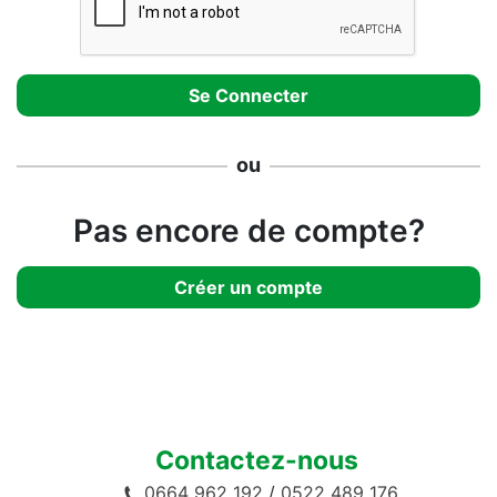
ou
Pas encore de compte?
Créer un compte
Contactez-nous
0664 962 192
/
0522 489 176