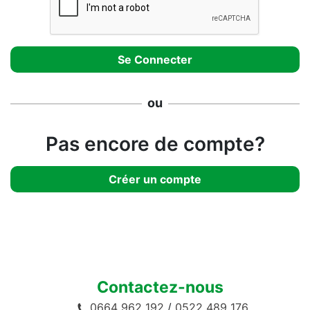
ou
Pas encore de compte?
Créer un compte
Contactez-nous
0664 962 192
/
0522 489 176