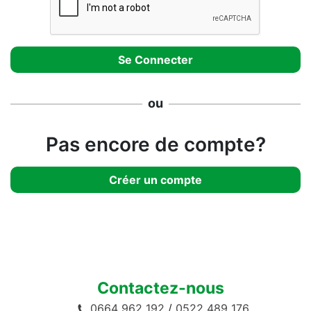
ou
Pas encore de compte?
Créer un compte
Contactez-nous
0664 962 192
/
0522 489 176