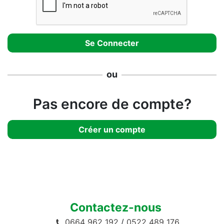
ou
Pas encore de compte?
Créer un compte
Contactez-nous
0664 962 192
/
0522 489 176