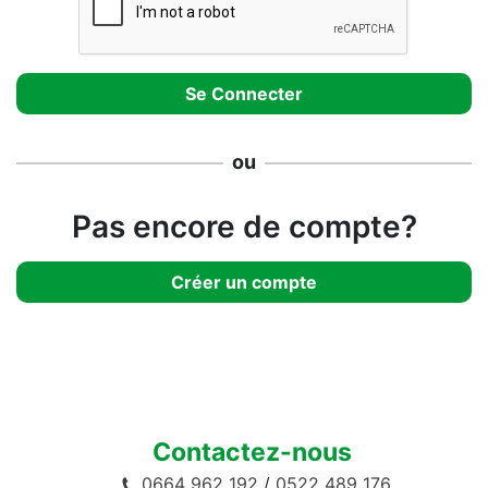
ou
Pas encore de compte?
Créer un compte
Contactez-nous
0664 962 192
/
0522 489 176