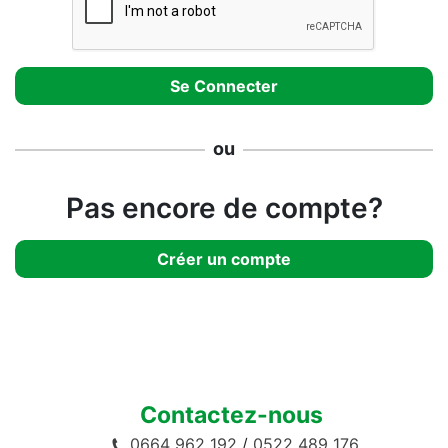
ou
Pas encore de compte?
Créer un compte
Contactez-nous
0664 962 192
/
0522 489 176