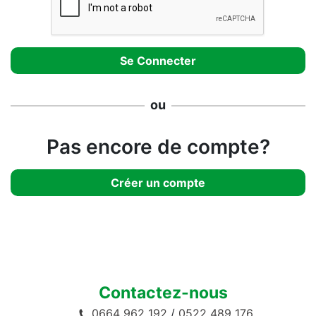
ou
Pas encore de compte?
Créer un compte
Contactez-nous
0664 962 192
/
0522 489 176