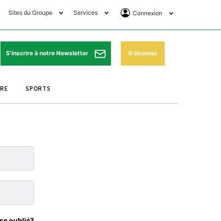
Sites du Groupe
Services
Connexion
lub Avantages
Horaires de prières
Se Connecter
e Matin Sports
Pharmacies de garde
Abonnement
S'abonner
S'inscrire à notre Newsletter
ssahraa
Météo
Archives ePaper
URE
SPORTS
e Matin Store
Programme TV
e Matin Annonces
Cinéma
es Imprimeries du
Horaires de train
atin
Bourse
orocco Today Forum
ookclub
se oublié?