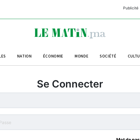
Publicité
C
L
A
LES
NATION
ÉCONOMIE
MONDE
SOCIÉTÉ
CULT
L
L
Se Connecter
L
M
M
B
Mot de pas