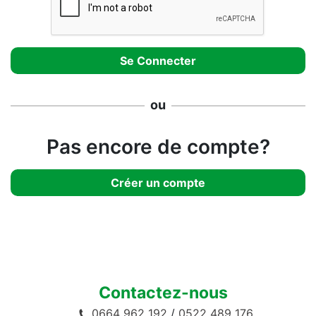
ou
Pas encore de compte?
Créer un compte
Contactez-nous
0664 962 192
/
0522 489 176