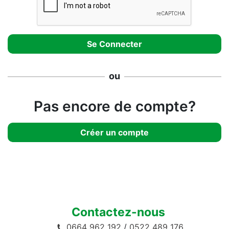
ou
Pas encore de compte?
Créer un compte
Contactez-nous
0664 962 192
/
0522 489 176