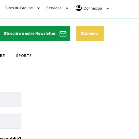
Sites du Groupe
Services
Connexion
lub Avantages
Horaires de prières
Se Connecter
e Matin Sports
Pharmacies de garde
Abonnement
S'abonner
S'inscrire à notre Newsletter
ssahraa
Météo
Archives ePaper
URE
SPORTS
e Matin Store
Programme TV
e Matin Annonces
Cinéma
es Imprimeries du
Horaires de train
atin
Bourse
orocco Today Forum
ookclub
se oublié?