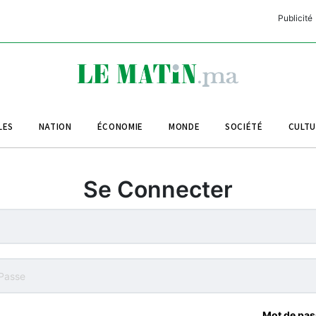
Publicité
C
L
A
LES
NATION
ÉCONOMIE
MONDE
SOCIÉTÉ
CULT
L
L
Se Connecter
L
M
M
B
Mot de pas